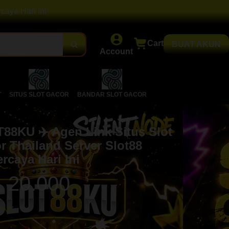
caya Hari Ini
Cart
BUAT AKUN
Account
T
SITUS SLOT GACOR
BANDAR SLOT GACOR
88KU ✈️ Agen Link Situs Slot
r Thailand Server Slot88
rcaya Hari Ini
. 20.000
INK