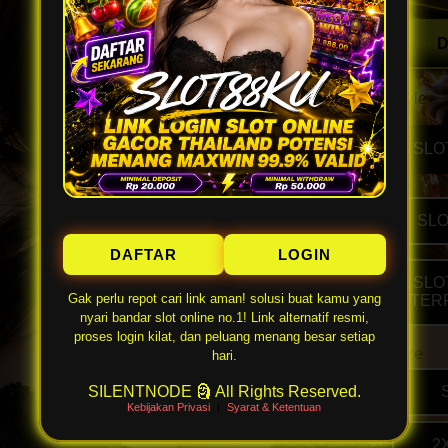
D
Style
SLO
SLO
DAFTAR
LOGIN
SLO
Gak perlu repot cari link aman!
solusi buat kamu yang
TER
nyari bandar slot online no.1! Link alternatif resmi,
proses login kilat, dan peluang menang besar setiap
Size
hari.
SILENTNODE 🗿 All Rights Reserved.
Kebijakan Privasi
|
Syarat & Ketentuan
2