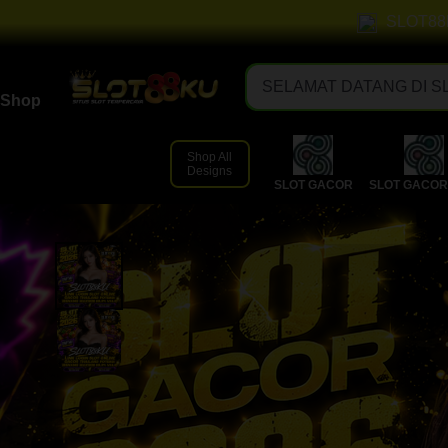
SLOT88KU
SELAMAT DATANG DI S
Shop
AGEN RESMI SLOT ONL
Shop All
Designs
SLOT ONLINE RESMI TE
SLOT GACOR
SLOT GACOR
AGEN SLOT ONLINE NO.
BONUS MENARIK SETIA
DAFTAR DAN LOGIN SL