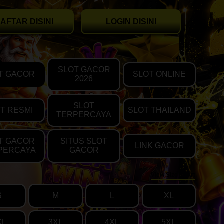
AFTAR DISINI
LOGIN DISINI
SLOT GACOR
T GACOR
SLOT ONLINE
2026
SLOT
T RESMI
SLOT THAILAND
TERPERCAYA
T GACOR
SITUS SLOT
LINK GACOR
PERCAYA
GACOR
View Size Chart
S
M
L
XL
XL
3XL
4XL
5XL