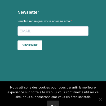
Nous utilisons des cookies pour vous garantir la meilleure
Sauf mention contraire, le contenu du site du Collectif des
expérience sur notre site web. Si vous continuez à utiliser ce
festivals est mis à disposition selon les termes de la
Licence
site, nous supposerons que vous en êtes satisfait.
Creative Commons Attribution - Pas d’Utilisation Commerciale -
Partage dans les Mêmes Conditions 4.0 International
.