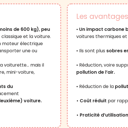
Les avantages 
moins de 600 kg), peu
•
Un impact carbone 
o classique et la voiture.
voitures thermiques et 
un moteur électrique
ransporter une ou
• Ils sont plus
sobres e
a voiturette… mais il
• Réduction, voire sup
e, mini-voiture,
pollution de l’air.
ts du
• Réduction de la
pollu
placement
deuxième) voiture.
• Coût réduit
par rappo
• Praticité d’utilisation