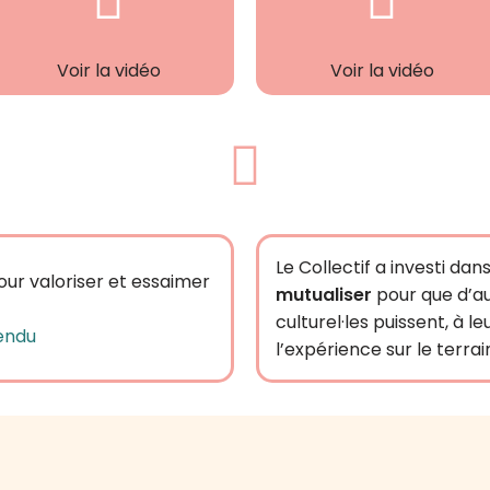
Voir la vidéo
Voir la vidéo
Le Collectif a investi dans 
ur valoriser et essaimer
mutualiser
pour que d’au
culturel·les puissent, à le
rendu
l’expérience sur le terrain