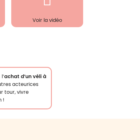
Voir la vidéo
l’
achat d’un véli à
tres acteurices
ur tour, vivre
 !