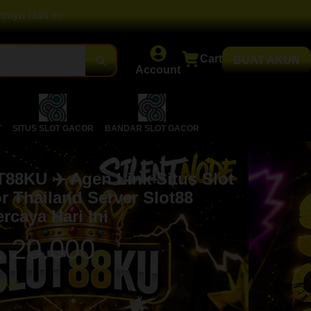
caya Hari Ini
Cart
BUAT AKUN
Account
T
SITUS SLOT GACOR
BANDAR SLOT GACOR
88KU ✈️ Agen Link Situs Slot
r Thailand Server Slot88
rcaya Hari Ini
. 20.000
INK