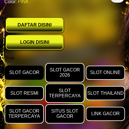
Color:
PINK
DAFTAR DISINI
LOGIN DISINI
Style
SLOT GACOR
SLOT GACOR
SLOT ONLINE
SLOT88KU ✈️ Agen Link Situs Slot
2026
Gacor Thailand
Server Slot88 Terpercaya Hari Ini
SLOT
SLOT RESMI
SLOT THAILAND
TERPERCAYA
SLOT GACOR
SITUS SLOT
LINK GACOR
TERPERCAYA
GACOR