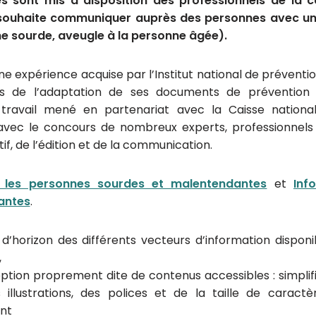
s sont mis à disposition des professionnels de la
souhaite communiquer auprès des personnes avec un
ne sourde, aveugle à la personne âgée).
’une expérience acquise par l’Institut national de prévent
rs de l’adaptation de ses documents de prévention 
travail mené en partenariat avec la Caisse national
avec le concours de nombreux experts, professionnels
f, de l’édition et de la communication.
r les personnes sourdes et malentendantes
et
Inf
antes
.
’horizon des différents vecteurs d’information disponibl
,
eption proprement dite de contenus accessibles : simplifi
illustrations, des polices et de la taille de caract
nt