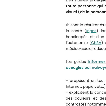
Des guides pratique
toute personne qui 
visuel (de la person
Ils sont le résultat d
la santé (
Inpes
) lo
handicapés et d’un 
l’autonomie (
CNSA
) 
médico-social, éducati
Les guides
Informe
aveugles ou malvoy
– proposent un tour d
Internet, papier, etc.)
– explicitent la conc
des couleurs et des 
contrastes notamme