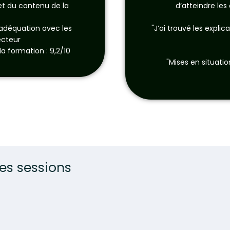
 et du contenu de la
d’atteindre le
 adéquation avec les
"J’ai trouvé les explic
ecteur
a formation : 9,2/10
"Mises en situati
es sessions