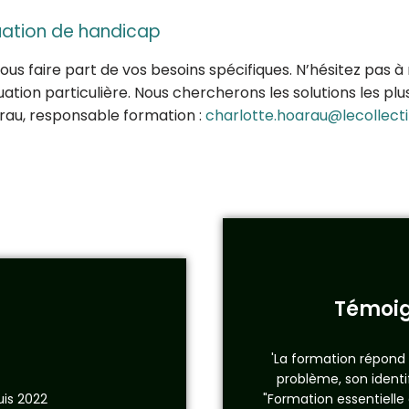
tuation de handicap
à nous faire part de vos besoins spécifiques. N’hésitez pas
uation particulière. Nous chercherons les solutions les p
arau, responsable formation :
charlotte.hoarau@lecollecti
Témoig
'La formation répond
problème, son identifi
is 2022
"Formation essentielle 