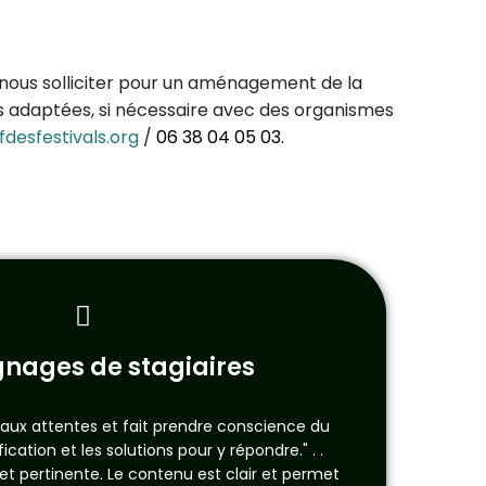
 à nous solliciter pour un aménagement de la
lus adaptées, si nécessaire avec des organismes
fdesfestivals.org
/
06 38 04 05 03.
nages de stagiaires
 aux attentes et fait prendre conscience du
cation et les solutions pour y répondre." . .
et pertinente. Le contenu est clair et permet