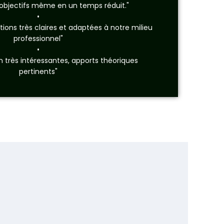
s objectifs même en un temps réduit."
•
ations très claires et adaptées à notre milieu
professionnel"
•
on très intéressantes, apports théoriques
pertinents"