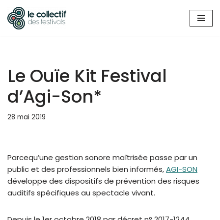
Aller
au
contenu
Le Ouïe Kit Festival
d’Agi-Son*
28 mai 2019
Parcequ’une gestion sonore maîtrisée passe par un
public et des professionnels bien informés,
AGI-SON
développe des dispositifs de prévention des risques
auditifs spécifiques au spectacle vivant.
Depuis le 1er octobre 2018 par décret n° 2017-1244,