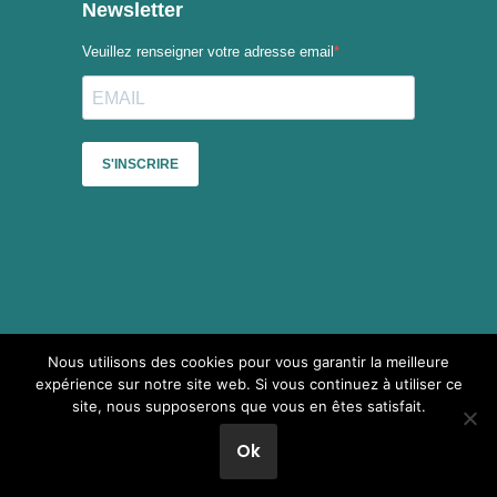
Nous utilisons des cookies pour vous garantir la meilleure
Sauf mention contraire, le contenu du site du Collectif des
expérience sur notre site web. Si vous continuez à utiliser ce
festivals est mis à disposition selon les termes de la
Licence
site, nous supposerons que vous en êtes satisfait.
Creative Commons Attribution - Pas d’Utilisation Commerciale -
Partage dans les Mêmes Conditions 4.0 International
.
Ok
Neve
| Propulsé par
WordPress