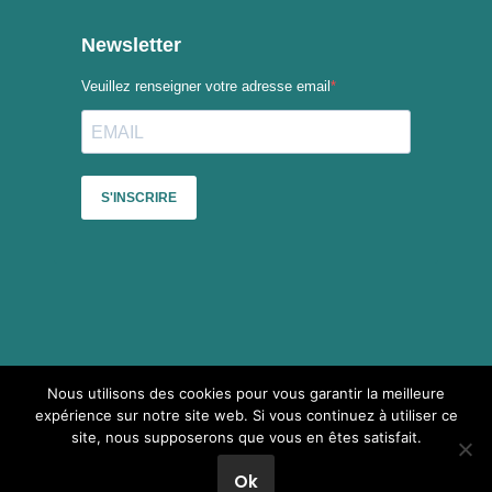
Nous utilisons des cookies pour vous garantir la meilleure
Sauf mention contraire, le contenu du site du Collectif des
expérience sur notre site web. Si vous continuez à utiliser ce
festivals est mis à disposition selon les termes de la
Licence
site, nous supposerons que vous en êtes satisfait.
Creative Commons Attribution - Pas d’Utilisation Commerciale -
Partage dans les Mêmes Conditions 4.0 International
.
Ok