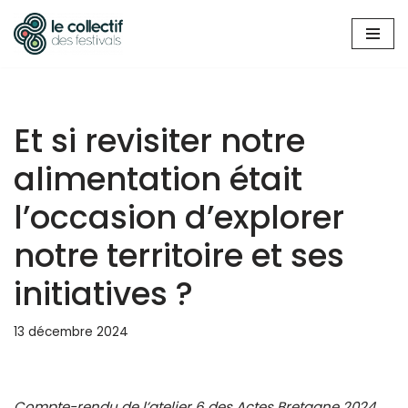
Aller
au
contenu
Et si revisiter notre
alimentation était
l’occasion d’explorer
notre territoire et ses
initiatives ?
13 décembre 2024
Compte-rendu de l’atelier 6 des Actes Bretagne 2024