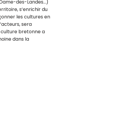
tre-Dame-des-Landes…)
ritoire, s’enrichir du
çonner les cultures en
’acteurs, sera
 culture bretonne a
moine dans la