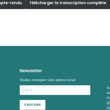
mpte-rendu
Télécharger la transcription complète
Sa
de
l
d’
Co