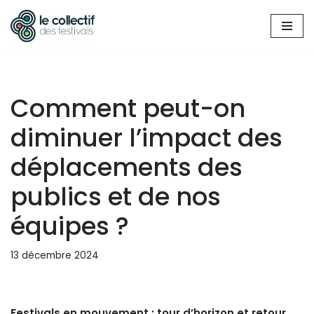
Aller
au
contenu
Comment peut-on
diminuer l’impact des
déplacements des
publics et de nos
équipes ?
13 décembre 2024
Festivals en mouvement : tour d’horizon et retour