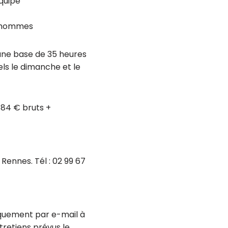
équipe
es/hommes
 une base de 35 heures
ls le dimanche et le
184 € bruts +
Rennes. Tél : 02 99 67
iquement par e-mail à
retiens prévus le