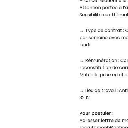
Aisance relationnelle 
Attention portée à l’a
Sensibilité aux théma
→ Type de contrat : C
par semaine avec modu
lundi.
→ Rémunération : Conv
reconstitution de car
Mutuelle prise en cha
→ Lieu de travail : An
32 12
Pour postuler :
Adresser lettre de mo
recrutement@antipode