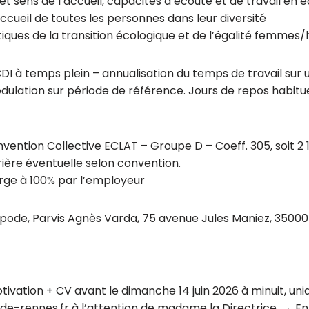
et sens de l’accueil, capacités d’écoute et de travail en 
ccueil de toutes les personnes dans leur diversité
tiques de la transition écologique et de l’égalité femm
DI à temps plein – annualisation du temps de travail sur
lation sur période de référence. Jours de repos habitue
ention Collective ECLAT – Groupe D – Coeff. 305, soit 2 
rière éventuelle selon convention.
rge à 100% par l’employeur
tipode, Parvis Agnès Varda, 75 avenue Jules Maniez, 35000 
tivation + CV avant le dimanche 14 juin 2026 à minuit, un
-rennes.fr à l’attention de madame la Directrice. → Ent