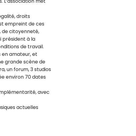
s. L’association met
galité, droits
 est empreint de ces
, de citoyenneté,
i président à la
nditions de travail.
es en amateur, et
une grande scène de
a, un forum, 3 studios
ée environ 70 dates
complémentarité, avec
usiques actuelles