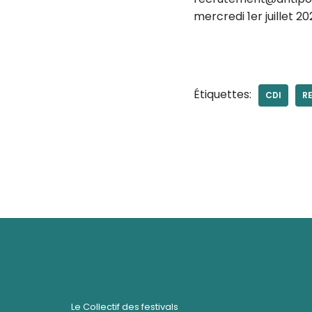
mercredi 1er juillet 
Étiquettes:
CDI
R
Le Collectif des festivals