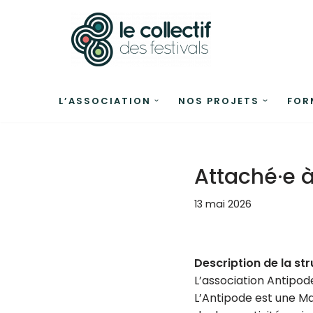
Aller
au
contenu
L’ASSOCIATION
NOS PROJETS
FOR
Attaché·e à
13 mai 2026
Description de la str
L’association Antipod
L’Antipode est une Ma