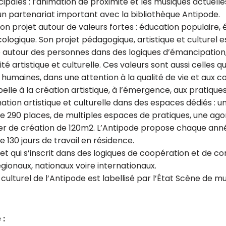
cipales : l’animation de proximité et les musiques actuelle
 un partenariat important avec la bibliothèque Antipode.
on projet autour de valeurs fortes : éducation populaire, é
écologique. Son projet pédagogique, artistique et culturel
lle autour des personnes dans des logiques d’émancipation
té artistique et culturelle. Ces valeurs sont aussi celles qu
 humaines, dans une attention à la qualité de vie et aux co
 belle à la création artistique, à l’émergence, aux pratiqu
tion artistique et culturelle dans des espaces dédiés : 
de 290 places, de multiples espaces de pratiques, une agor
lier de création de 120m2. L’Antipode propose chaque ann
e 130 jours de travail en résidence.
jet qui s’inscrit dans des logiques de coopération et de 
gionaux, nationaux voire internationaux.
t culturel de l’Antipode est labellisé par l’État Scène de m
 :