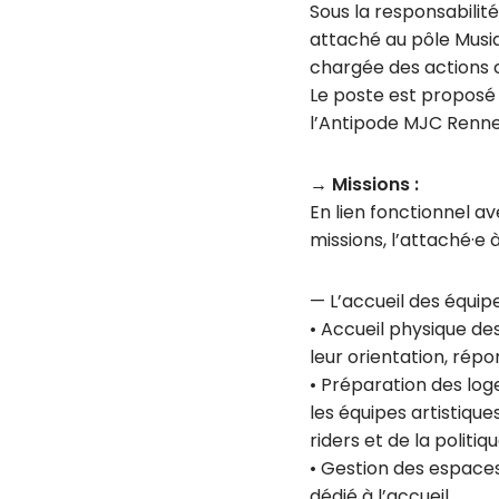
Sous la responsabilit
attaché au pôle Musiq
chargée des actions c
Le poste est proposé e
l’Antipode MJC Rennes
→ Missions :
En lien fonctionnel a
missions, l’attaché·e 
— L’accueil des équipe
• Accueil physique des
leur orientation, rép
• Préparation des log
les équipes artistiqu
riders et de la politiq
• Gestion des espaces 
dédié à l’accueil