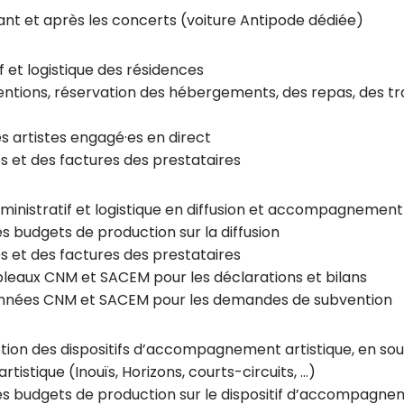
vant et après les concerts (voiture Antipode dédiée)
if et logistique des résidences
ntions, réservation des hébergements, des repas, des tr
es artistes engagé·es en direct
 et des factures des prestataires
dministratif et logistique en diffusion et accompagnement 
des budgets de production sur la diffusion
 et des factures des prestataires
bleaux CNM et SACEM pour les déclarations et bilans
onnées CNM et SACEM pour les demandes de subvention
uction des dispositifs d’accompagnement artistique, en so
stique (Inouïs, Horizons, courts-circuits, …)
i des budgets de production sur le dispositif d’accompagn