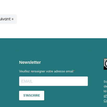
uivant »
Sa
de
l
d’
Co