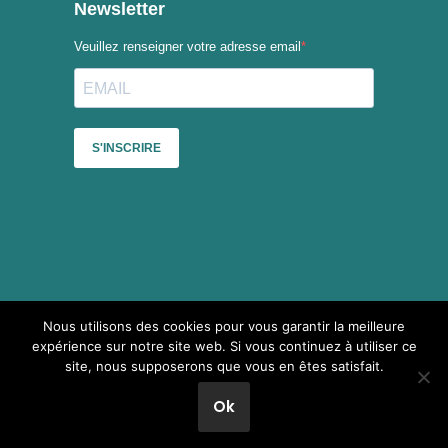
Nous utilisons des cookies pour vous garantir la meilleure
Sauf mention contraire, le contenu du site du Collectif des
expérience sur notre site web. Si vous continuez à utiliser ce
festivals est mis à disposition selon les termes de la
Licence
site, nous supposerons que vous en êtes satisfait.
Creative Commons Attribution - Pas d’Utilisation Commerciale -
Partage dans les Mêmes Conditions 4.0 International
.
Ok
Neve
| Propulsé par
WordPress