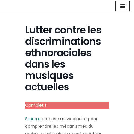
Aller
au
Lutter contre les
contenu
discriminations
ethnoraciales
dans les
musiques
actuelles
Complet !
Stourm
propose un webinaire pour
comprendre les mécanismes du
racisme systémique dans le secteur