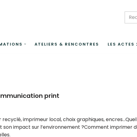
MATIONS
ATELIERS & RENCONTRES
LES ACTES
ommunication print
pier recyclé, imprimeur local, choix graphiques, encres…Quel
ant son impact sur l’environnement ?Comment imprimer 
lles.