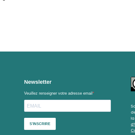
Sa
de
l
d’
Co