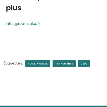
plus
infos@rocknsolex.fr
Étiquettes:
ROCK'N SOLEX
TRANSPORTS
VÉLO