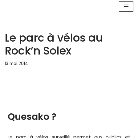
Aller
au
contenu
Le parc à vélos au
Rock’n Solex
13 mai 2014
Quesako ?
Le parc à vélos surveillé permet aux publics et