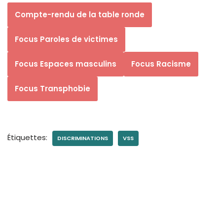
Compte-rendu de la table ronde
Focus Paroles de victimes
Focus Espaces masculins
Focus Racisme
Focus Transphobie
Étiquettes:
DISCRIMINATIONS
VSS