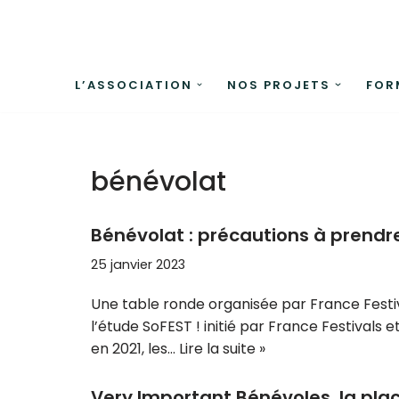
Aller
au
L’ASSOCIATION
NOS PROJETS
FOR
contenu
bénévolat
Bénévolat : précautions à prendr
25 janvier 2023
Une table ronde organisée par France Festiva
l’étude SoFEST ! initié par France Festivals e
en 2021, les…
Lire la suite »
Very Important Bénévoles, la pla