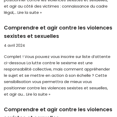
et agir au côté des victimes : connaissance du cadre
légal,…
Lire la suite »
Comprendre et agir contre les violences
sexistes et sexuelles
4 avril 2024
Complet ! Vous pouvez vous inscrire sur liste d’attente
ci-dessous La lutte contre le sexisme est une
responsabilité collective, mais comment appréhender
le sujet et se mettre en action à son échelle ? Cette
sensibilisation vous permettra de mieux vous
positionner contre les violences sexistes et sexuelles,
et agir au…
Lire la suite »
Comprendre et agir contre les violences