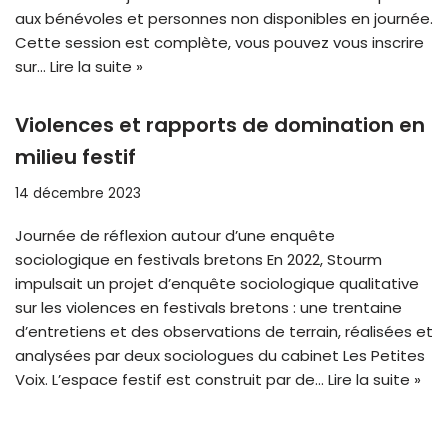
aux bénévoles et personnes non disponibles en journée.
Cette session est complète, vous pouvez vous inscrire
sur…
Lire la suite »
Violences et rapports de domination en
milieu festif
14 décembre 2023
Journée de réflexion autour d’une enquête
sociologique en festivals bretons En 2022, Stourm
impulsait un projet d’enquête sociologique qualitative
sur les violences en festivals bretons : une trentaine
d’entretiens et des observations de terrain, réalisées et
analysées par deux sociologues du cabinet Les Petites
Voix. L’espace festif est construit par de…
Lire la suite »