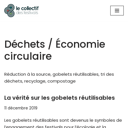
Aller
au
contenu
Déchets / Économie
circulaire
Réduction à la source, gobelets réutilisables, tri des
déchets, recyclage, compostage
La vérité sur les gobelets réutilisables
11 décembre 2019
Les gobelets réutilisables sont devenus le symboles de
l’engagement des festivals pour l’écologie et la