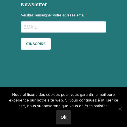
Nous utilisons des cookies pour vous garantir la meilleure
Sauf mention contraire, le contenu du site du Collectif des
expérience sur notre site web. Si vous continuez à utiliser ce
festivals est mis à disposition selon les termes de la
Licence
site, nous supposerons que vous en êtes satisfait.
Creative Commons Attribution - Pas d’Utilisation Commerciale -
Partage dans les Mêmes Conditions 4.0 International
.
Ok
Neve
| Propulsé par
WordPress