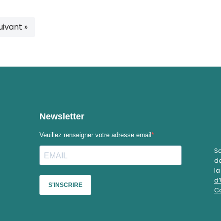
uivant »
Sa
de
l
d’
Co