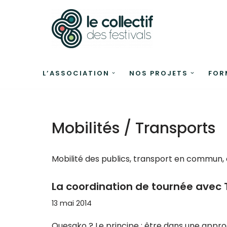
Aller
au
contenu
L’ASSOCIATION
NOS PROJETS
FOR
Mobilités / Transports
Mobilité des publics, transport en commun,
La coordination de tournée avec
13 mai 2014
Quesako ? Le principe : être dans une approc