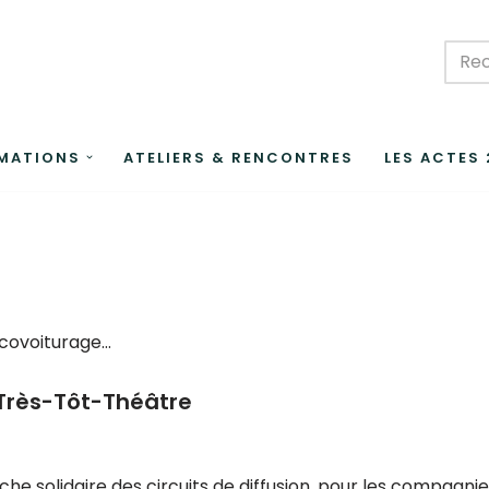
MATIONS
ATELIERS & RENCONTRES
LES ACTES
 covoiturage…
 Très-Tôt-Théâtre
he solidaire des circuits de diffusion, pour les compagni